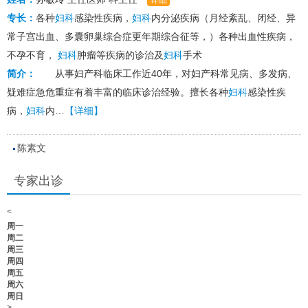
专长：
各种
妇科
感染性疾病，
妇科
内分泌疾病（月经紊乱、闭经、异
常子宫出血、多囊卵巢综合症更年期综合征等，）各种出血性疾病，
不孕不育，
妇科
肿瘤等疾病的诊治及
妇科
手术
简介：
从事妇产科临床工作近40年，对妇产科常见病、多发病、
疑难症急危重症有着丰富的临床诊治经验。擅长各种
妇科
感染性疾
病，
妇科
内…
【详细】
陈素文
专家出诊
<
周一
周二
周三
周四
周五
周六
周日
>