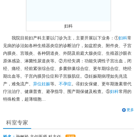
妇科
我院目前妇产科主要以门诊为主，主要开展以下业务：①
妇科
常
见病的诊治如各种生殖器炎症的诊断治疗，如盆腔炎、附件炎、子宫
内膜炎、宫颈炎、各种阴道炎、外阴及前庭大腺炎症、生殖器沙眼衣
原体感染、淋菌性尿道炎等。②月经失调：功能失调性子宫出血，闭
经、痛经、经前紧张综合症、多囊卵巢综合症、更年期综合症、绝经
期出血等。子宫内膜异位症和子宫腺肌症。③妊娠期病理如先兆流
产，难免流产、
异位妊娠
等。
不孕症
。④妇女保健、更年期激素替代
疗法治疗、健康普查、避孕指导、围产期保健及检查。⑤
妇科
常用的
特殊检查，超薄细胞…
更多
科室专家
姓名：
孙敏玲
主任医师
科主任
详细