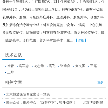
兼硕士生导师1名，主任医师7名，副主任医师2名，主治医师1名，住
院医师3名，均为硕士研究生以上学历。拥有病床57张。设有甲状腺
乳腺外科、肝胆、胃肠腹外疝外科、血管外科、肛肠外科、创面外科
及肿瘤综合治疗等专业组；科室设施完善，设有VIP病房，中心供氧、
多参数监护仪、除颤仪等；科室拥有4K腹腔镜、喉返神经监测仪、肛
门直肠镜等。诊疗范围：普外科常规手术：腹…
【详细】
技术团队
徐青
岳军忠
龙志华
高飞
张锋良
刘文国
王磊
王烨
相关文章
更多
北京博爱医院专家出诊一览表
博采众长，推爱济众；“双管齐下”，智斗双癌！——北京博爱医院