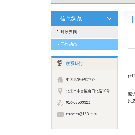
信息纵览
时政要闻
工作动态
联系我们
2
休
中国康复研究中心
本
北京市丰台区角门北路10号
源
以
010-67563322
crrcweb@163.com