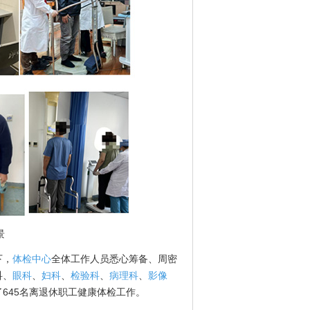
景
下，
体检中心
全体工作人员悉心筹备、周密
科、
眼科
、
妇科
、
检验科
、
病理科
、
影像
645名离退休职工健康体检工作。