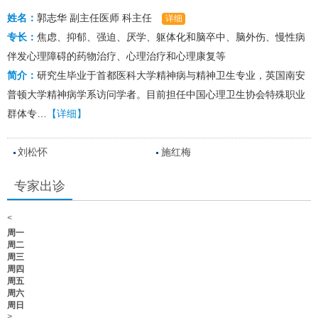
姓名：
郭志华
副主任医师
科主任
详细
专长：
焦虑、抑郁、强迫、厌学、躯体化和脑卒中、脑外伤、慢性病
伴发心理障碍的药物治疗、心理治疗和心理康复等
简介：
研究生毕业于首都医科大学精神病与精神卫生专业，英国南安
普顿大学精神病学系访问学者。目前担任中国心理卫生协会特殊职业
群体专…
【详细】
刘松怀
施红梅
专家出诊
<
周一
周二
周三
周四
周五
周六
周日
>