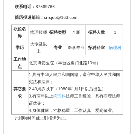
联系电话：
87569766
简历投递邮箱：
crrcjob@163.com
职位名
病理技师
招聘类型
全职
招聘人数
1
称
大专及以
学历
专业
医学专业
招聘科室
病理科
上
工作地
北京博爱医院（丰台区角门北路10号）
点
1.具有中华人民共和国国籍，遵守中华人民共和国
宪法和法律；
其它要
2.40周岁以下（1980年1月1日以后出生）；
求
3.有两年以上
病理科
技师工作经验，具有病理技师
证优先；
4.身体健康，性格稳重，工作认真，爱岗敬业。
此招聘时间截止到招满为止。