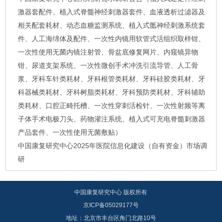
激器套配件、植入式脊髓神经刺激器套件、血液透析过滤器及
相关配套耗材、动态血糖监测系统、植入式骶神经刺激系统套
件、人工海绵体及配件、一次性内镜用软管式活组织取样钳、
一次性使用无菌内镜注射管、骨盆底修复网片、内窥镜异物
钳、尿道支架系统、一次性微创手术冲洗引流导管、人工骨
浆、牙科车针类耗材、牙科根管类耗材、牙科硅胶类耗材、牙
科器械类耗材、牙科树脂类耗材、牙科预防类耗材、牙科辅助
类耗材、口腔正畸托槽、一次性穿刺活检针、一次性射频等离
子体手术电极刀头、药物灌注系统、植入式可充电脊髓刺激器
产品套件、一次性使用无菌敷贴）
中国康复研究中心2025年医院信息化建设（自有资金）市场调
研
中国康复研究中心 版权所有
京ICP备05029177号
地址：北京市丰台区角门北路10号