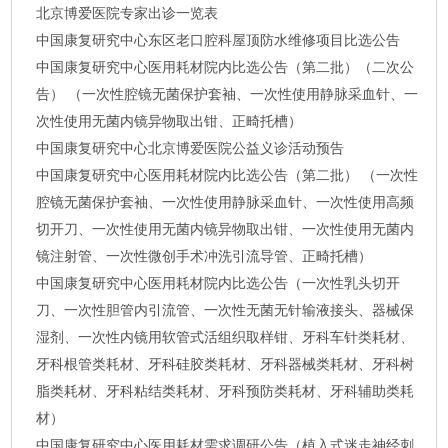
北京博爱医院专家出诊一览表
中国康复研究中心东区老口腔科屋顶防水维修项目比选公告
中国康复研究中心医用耗材院内比选公告（第二批）（二次公
告） （一次性腔镜无菌保护套袖、一次性使用静脉采血针、一
次性使用无菌内镜异物取出钳、正畸托槽）
中国康复研究中心北京博爱医院公益义诊活动预告
中国康复研究中心医用耗材院内比选公告（第二批） （一次性
腔镜无菌保护套袖、一次性使用静脉采血针、一次性使用高频
切开刀、一次性使用无菌内镜异物取出钳、一次性使用无菌内
镜注射管、一次性微创手术冲洗引流导管、正畸托槽）
中国康复研究中心医用耗材院内比选公告（一次性乳头切开
刀、一次性胆管内引流管、一次性无菌无针输液接头、器械保
湿剂、一次性内镜用软管式活组织取样钳、牙科车针类耗材、
牙科根管类耗材、牙科硅胶类耗材、牙科器械类耗材、牙科树
脂类耗材、牙科粘结类耗材、牙科预防类耗材、牙科辅助类耗
材）
中国康复研究中心医用耗材需求调研公告（植入式迷走神经刺