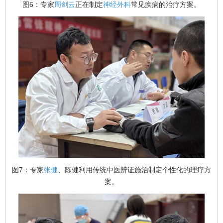
图6：专家
周剑云
正在制定
神经外科
常见疾病的治疗方案。
图7：专家
张健
、陈健利用传统中医辨证施治制定个性化的理疗方
案。