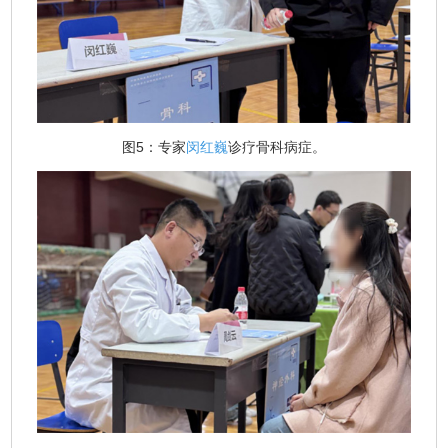
图5：专家
闵红巍
诊疗骨科病症。