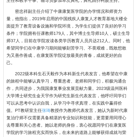
主任和教学干事、辅导员参加本次典礼，典礼由乔柯姣主持。
密忠祥副主任介绍了中康康复医学院的办学情况和师资力
量，他指出，2019年启用的中国残疾人康复人才教育基地大楼全
面提升了教育设备设施和学院环境，为学生们提供了良好的学习
条件；学院拥有任课教师179人，其中博士生导师10人，硕士生导
师37人，目前在学院攻读各类学历教育人员共达212人。同时，他
希望同学们在中康学习期间能够刻苦学习、不畏艰难，既敢想敢
为又善作善成，在康复医学院绽放最美的青春，成就更好的自
己。
2022级本科生石天毅作为本科新生代表发言，他希望在中康
的旅程中能够认真学习，尊重患者、老师和同学们，积极沟通合
作，共同进步，为我国康复事业发展贡献力量。2023级温州医科
大学博士研究生金天宇作为研究生新生代表发言，他呼吁同学们
可以从思考中认识自我，从学习中寻求真理，在实践中赢得价
值。PT教研室主任
张琦
教授作为教师代表发言，她认为新时代康
复治疗师不仅需要具备精湛的专业知识和技能，更需要用同理心
去尊重和关心患者。她以老师的身份，衷心祝愿同学们在康复医
学院的学习旅程充实而快乐，在未来的道路上能够获得成就与荣