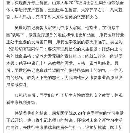
誉，实现自身专业价值。山东大学2023级博士新生周永恒带领全
体同学进行庄严宣誓，重温医学生誓言。大家齐举右手，共同宣
誓，斗志昂扬，充满了对未来学医路的坚定和决心。
吴世彩书记祝贺大家来到中康大家庭。他指出，在“健康中
国”战略下，康复医疗服务的地位和作用更加凸显，康复医疗行业
正处于重要的发展窗口期，康复医学发展的春天来临了。吴世彩
书记殷切寄语同学们：要筑牢理想信念的人生根基；锤炼向上向
善的优良品格；涵养大爱无疆的责任担当；练就知行合一的过硬
本领；感受中康几十年来教师的医术、人格、素养和修养。最
后，
吴世彩
书记也真诚希望同学们保持昂扬向上的朝气，一往无
前的锐气，敢为天下先的志气，为我国残疾人康复事业高质量发
展接续奋斗。
典礼结束后，同学们进行了新生入院教育和安全教育，并观
看中康视频介绍。
伴随着典礼的结束，康复医学院2024年春季新生的学习生活
正式开始，他们将牢记老师们的教诲，怀揣对未来全新学习生活
的向往，去践行中康承载着的责任与担当，迎接新挑战，踏上新