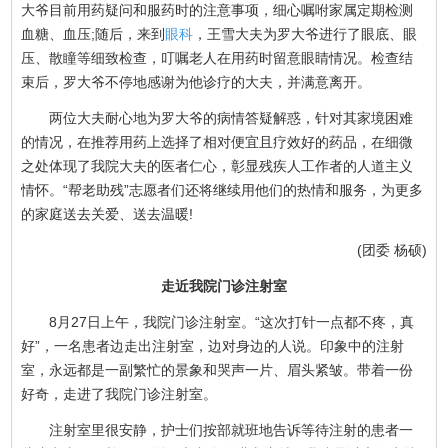
大爷目前用药疑问和服药时的注意事项，细心嘱咐家属定期检测
血糖、血压;随后，来到
眼科
，王雪大夫为罗大爷进行了眼底、眼
压、散瞳等细致检查，叮嘱老人在用药时留意眼睛情况。检查结
束后，罗大爷不停地感谢为他诊疗的大夫，并满意离开。
两位大夫耐心地为罗大爷的病情答疑解惑，针对其家境困难
的情况，在推荐用药上选择了相对便宜且疗效好的药品，在细微
之处体现了我院大夫的医者仁心，彰显残疾人工作者的人道主义
情怀。“帮老助残”志愿者们还将继续用他们的热情和服务，为更多
的家庭送去关爱、送去温暖!
(团委 杨硕)
走近我院门诊注射室
8月27日上午，我院门诊注射室。“这次打针一点都不疼，真
好”，一名患者边走出注射室，边对身边的人说。印象中的注射
室，永远都是一副繁忙的景象和哭声一片、眉头紧皱。带着一份
好奇，走进了我院门诊注射室。
注射室里很安静，护士们按部就班地告诉等待注射的患者一