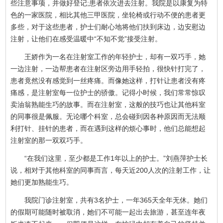
些注意事项，并做好登记;患者依次进去注射。我院是以康复为特
色的一家医院，相比其他三甲医院，坐轮椅或行动不便的患者更
多些，对于这些患者，护士们耐心地将他们扶到床边，边安慰边
注射，让他们在感受温暖中“不知不觉”接受注射。
王娇作为一名在注射室工作的年轻护士，却有一双巧手，她
一边注射，一边帮患者在注射区旁边用手轻拍，很快针打完了，
患者竟然没有感觉到一丝疼痛。而像她这样，打针让患者没有疼
痛感，是注射室每一位护士的骄傲。记得小时候，我们常常惊叹
卖油翁熟能生巧的故事。而在注射室，这般的技巧也让其他科室
的同事很是佩服。无论哪个科室，总会碰到因各种原因而无法顺
利打针、挂针的患者，而在遇到这样的烦心事时，他们总能想起
注射室的那一双双巧手。
“在我们这里，至少都是工作1年以上的护士。”刘燕萍护士长
说，相对于其他科室的同事而言，每天近200人次的注射工作，让
她们更加熟能生巧。
我院门诊注射室，共有3名护士，一年365天全年无休。她们
的假期可能随时被取消，她们不可能一起出去旅游，甚至连年夜