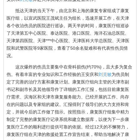
抵达天津的当天下午，由北京和上海的康复专家组成了康复
医疗组，以宣武医院王茂斌主任为组长，迅速开展工作，在天津
各个收治伤员的医院进行巡诊。两天半的时间，康复医疗组巡诊
了天津第五中心医院、泰达医院、港口医院、海洋石油总医院、
天津第四医院、天津***中心医院、天津医科大学总医院、天津医
院和武警医院等9家医院，查看了50余名疑难和有代表性伤员情
况。
这次爆炸的伤员主要集中在骨科损伤(约70%)，且大多为复合
伤。有着丰富的专业知识和工作经验的王安庆和
刘克敏
为伤员制
定了完善的治疗方案和康复计划。康复医疗组向主管的天津市副
书记和副市长及其他领导作了详细的工作汇报，包括目前康复医
疗需求、滨海区和天津市康复服务能力、已经开展的工作、尚存
在的问题以及专家组的建议。汇报得到了领导们的大力支持和肯
定，并就今后的工作做了指示。按照指示，康复医疗组集中精力
制定了完整的康复医疗记录系统和建立数据库，以便为下一步康
复医疗工作的顺利进行提供可靠的依据。经过12天的不懈努力，
康复医疗组在天津的救援处置工作宣告结束，帮助当地解决了康