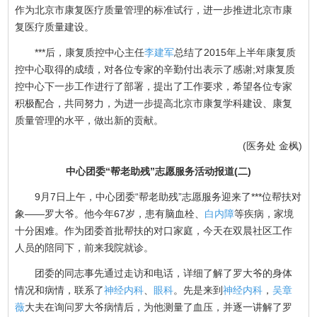
作为北京市康复医疗质量管理的标准试行，进一步推进北京市康
复医疗质量建设。
***后，康复质控中心主任
李建军
总结了2015年上半年康复质
控中心取得的成绩，对各位专家的辛勤付出表示了感谢;对康复质
控中心下一步工作进行了部署，提出了工作要求，希望各位专家
积极配合，共同努力，为进一步提高北京市康复学科建设、康复
质量管理的水平，做出新的贡献。
(医务处 金枫)
中心团委“帮老助残”志愿服务活动报道(二)
9月7日上午，中心团委“帮老助残”志愿服务迎来了***位帮扶对
象——罗大爷。他今年67岁，患有脑血栓、
白内障
等疾病，家境
十分困难。作为团委首批帮扶的对口家庭，今天在双晨社区工作
人员的陪同下，前来我院就诊。
团委的同志事先通过走访和电话，详细了解了罗大爷的身体
情况和病情，联系了
神经内科
、
眼科
。先是来到
神经内科
，
吴章
薇
大夫在询问罗大爷病情后，为他测量了血压，并逐一讲解了罗