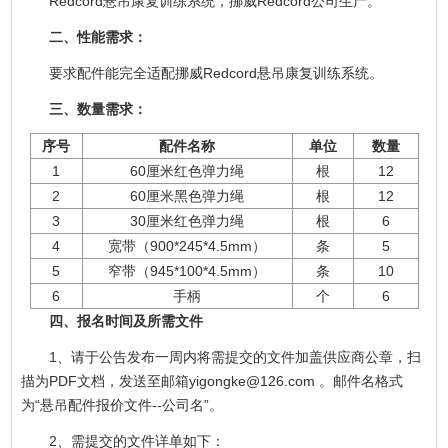
Redcord悬吊康复训练系统，挪威Redcord公司生产。
二、性能需求：
要求配件能完全适配挪威Redcord悬吊康复训练系统。
三、数量需求：
序号
配件名称
单位
数量
1
60厘米红色弹力绳
根
12
2
60厘米黑色弹力绳
根
12
3
30厘米红色弹力绳
根
6
4
宽带（900*245*4.5mm）
条
5
5
窄带（945*100*4.5mm）
条
10
6
手柄
个
6
四、报名时间及所需文件
1、请于公告发布一周内将需提交的文件加盖供应商公章，扫
描为PDF文档，发送至邮箱yigongke@126.com 。邮件名格式
为“悬吊配件报价文件--公司名”。
2、需提交的文件详单如下：