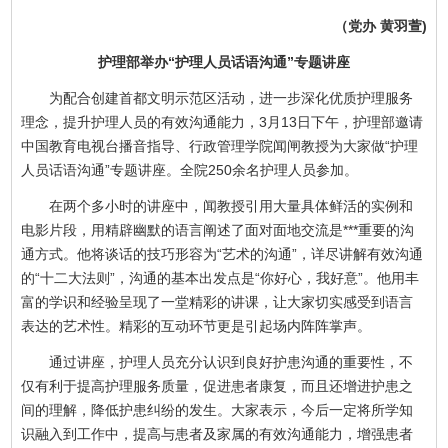
（党办 黄羽萱)
护理部举办“护理人员话语沟通”专题讲座
为配合创建首都文明示范区活动，进一步深化优质护理服务
理念，提升护理人员的有效沟通能力，3月13日下午，护理部邀请
中国教育电视台播音指导、行政管理学院闻闸教授为大家做“护理
人员话语沟通”专题讲座。全院250余名护理人员参加。
在两个多小时的讲座中，闻教授引用大量具体鲜活的实例和
电影片段，用精辟幽默的语言阐述了面对面地交流是***重要的沟
通方式。他将谈话的技巧形容为“艺术的沟通”，详尽讲解有效沟通
的“十二大法则”，沟通的基本出发点是“你好心，我好意”。他用丰
富的学识和经验呈现了一堂精彩的讲课，让大家切实感受到语言
表达的艺术性。精彩的互动环节更是引起场内阵阵掌声。
通过讲座，护理人员充分认识到良好护患沟通的重要性，不
仅有利于提高护理服务质量，促进患者康复，而且还增进护患之
间的理解，降低护患纠纷的发生。大家表示，今后一定将所学知
识融入到工作中，提高与患者及家属的有效沟通能力，增强患者