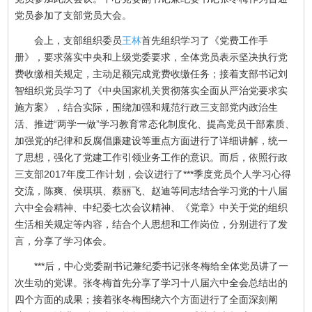
党员参加了支部党员大会。
会上，支部组织委员
王林
首先组织学习了《党费工作手
册》，要求落实中央和上级党委要求，全体党员表示坚决执行党
费收缴相关规定，主动足额完成党费收缴任务；接着支部书记刘
智组织党员学习了《中央国家机关贯彻落实全面从严治党要求实
施方案》，结合实际，围绕加强和规范行政三支部党内政治生
活、推进“两学一做”学习教育常态化制度化、提高党员干部素质、
加强党的纪律和反腐倡廉建设等重点方面进行了详细讲解，统一
了思想，强化了党建工作引领业务工作的意识。而后，依照行政
三支部2017年度工作计划，会议进行了***季度党员个人学习心得
交流，陈爽、侯琪琪、蔡丽飞、赵迪等同志结合学习党的十八届
六中全会精神、中纪委七次会议精神、《党章》中关于党的组织
生活相关规定等内容，结合个人思想和工作岗位，分别进行了发
言，分享了学习体会。
***后，中心党委副书记兼纪委书记张冬梅给全体党员讲了一
次生动的党课。张冬梅首先分享了学习十八届六中全会总结出的
四个方面的成果；接着张冬梅围绕六个方面进行了全面深刻阐