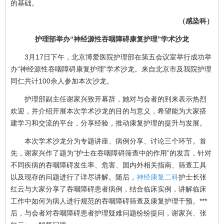
的基础。
（感染科）
护理部举办“神经源性吞咽障碍康复护理”学术沙龙
3月17日下午，北京博爱医院护理部在第五会议室举行成功举
办“神经源性吞咽障碍康复护理”学术沙龙。来自北京市及我院护理
同仁共计100余人参加本次沙龙。
护理部副主任谢家兴致开幕辞，她对与会者的到来表示热烈
欢迎，并介绍开展本次学术沙龙的目的与意义，希望能为大家搭
建学习和交流的平台，分享经验，推动康复护理的提升与发展。
本次学术沙龙分为专题讲座、病例分享、讨论三个环节。首
先，谢家兴作了题为“护士在吞咽障碍筛查中的作用”的发言，针对
不同疾病的吞咽障碍发生率、危害、国内外相关指南、筛查工具
以及现存的问题进行了详尽讲解。随后，
神经康复二科
护士长张
红云与大家分享了吞咽障碍患者病例，结合临床实例，讲解临床
工作中如何为病人进行规范的吞咽障碍筛查及康复护理干预。***
后，与会者对吞咽障碍患者护理疑难问题纷纷提问，谢家兴、张