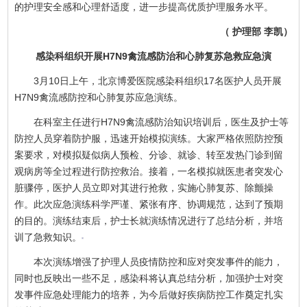
的护理安全感和心理舒适度，进一步提高优质护理服务水平。
（ 护理部 李凯）
感染科组织开展H7N9禽流感防治和心肺复苏急救应急演
3月10日上午，北京博爱医院感染科组织17名医护人员开展
H7N9禽流感防控和心肺复苏应急演练。
在科室主任进行H7N9禽流感防治知识培训后，医生及护士等
防控人员穿着防护服，迅速开始模拟演练。大家严格依照防控预
案要求，对模拟疑似病人预检、分诊、就诊、转至发热门诊到留
观病房等全过程进行防控救治。接着，一名模拟就医患者突发心
脏骤停，医护人员立即对其进行抢救，实施心肺复苏、除颤操
作。此次应急演练科学严谨、紧张有序、协调规范，达到了预期
的目的。演练结束后，护士长就演练情况进行了总结分析，并培
训了急救知识。
本次演练增强了护理人员疫情防控和应对突发事件的能力，
同时也反映出一些不足，感染科将认真总结分析，加强护士对突
发事件应急处理能力的培养，为今后做好疾病防控工作奠定扎实