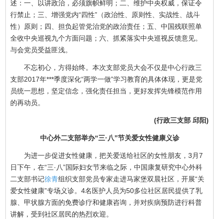
述：一、以讲政治，必须旗帜鲜明；二、维护中央权威，保证令
行禁止；三、增强党内“四性”（政治性、原则性、实战性、战斗
性）原则；四、担负起管党治党的政治责任；五、中国残联照单
全收中央巡视九个方面问题；六、抓紧落实中央巡视反馈意见。
与会党员受益匪浅。
不忘初心，方得始终。本次支部党员大会不仅是中心行政三
支部2017年***季度深化“两学一做”学习教育的具体体现，更是党
员统一思想，坚定信念，强化责任担当，更好发挥先锋模范作用
的再动员。
(行政三支部 邱阳)
中心外二支部举办“三·八”节关爱女性健康义诊
为进一步促进女性健康，把关爱送给社区的女性朋友，3月7
日下午，在“三·八”国际妇女节来临之际，中国康复研究中心外科
二支部书记
徐青
组织支部党员专家走进马家堡双晨社区，开展“关
爱女性健康”专场义诊。4名医护人员为50多位社区居民提供了乳
腺、甲状腺方面的免费诊疗和健康咨询，并对疾病预防进行科普
讲解，受到社区居民的热烈欢迎。