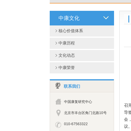
中康文化
核心价值体系
中康历程
文化动态
中康荣誉
联系我们
为
中国康复研究中心
召
导
北京市丰台区角门北路10号
会
010-67563322
议