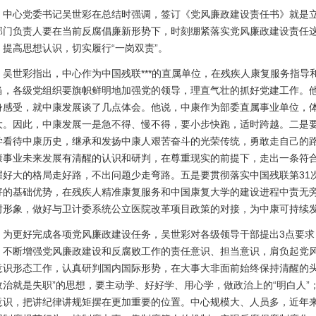
心党委书记吴世彩在总结时强调，签订《党风廉政建设责任书》就是立下
部门负责人要在当前反腐倡廉新形势下，时刻绷紧落实党风廉政建设责任
，提高思想认识，切实履行“一岗双责”。
世彩指出，中心作为中国残联***的直属单位，在残疾人康复服务指导
当，各级党组织要旗帜鲜明地加强党的领导，理直气壮的抓好党建工作。他
身感受，就中康发展谈了几点体会。他说，中康作为部委直属事业单位，
大。因此，中康发展一是急不得、慢不得，要小步快跑，适时跨越。二是
学看待中康历史，继承和发扬中康人艰苦奋斗的光荣传统，勇敢走自己的
康事业未来发展有清醒的认识和研判，在尊重现实的前提下，走出一条符
握好大的格局走好路，不出问题少走弯路。五是要贯彻落实中国残联第31
好的基础优势，在残疾人精准康复服务和中国康复大学的建设进程中责无
树形象，做好与卫计委系统公立医院改革项目政策的对接，为中康可持续
更好完成各项党风廉政建设任务，吴世彩对各级领导干部提出3点要求
，不断增强党风廉政建设和反腐败工作的责任意识、担当意识，肩负起党
意识形态工作，认真研判国内国际形势，在大事大非面前始终保持清醒的头
政治就是失职”的思想，要主动学、好好学、用心学，做政治上的“明白人”
意识，把讲纪律讲规矩摆在更加重要的位置。中心规模大、人员多，近年