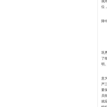
成
位
*
障
1
巩
了
明
巩
意
严
要
员
就