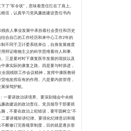
了“军令状”，意味着责任扛在了肩上。
这根弦，认真学习党风廉政建设责任书内
和残疾人事业发展中承担着社会责任和历史
结合自己的工作经历和来中心工作2年的
体制不同于卫计委系统单位，自身发展难度
要用辩证唯物主义的科学思维看待人和事、
路。三是要对时下康复医学发展的现状以及
合中康实际的康复之路。四是要与时俱进，
次全国残联工作会议精神，发挥中康医教研
旁贷地发挥应有的作用。六是要内抓管理，
发展保驾护航。
：一要讲政治讲境界。要深刻领会中央精
风廉政建设的政治责任。党员领导干部要抓
脑，不要在政治上犯错误，要牢固树立“不
；二要讲规矩讲纪律。要强化纪律意识和规
来不断修订完善规章制度，目的就是逐步形