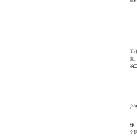
组
随
1
工
置
的
1
合
这
梯
全