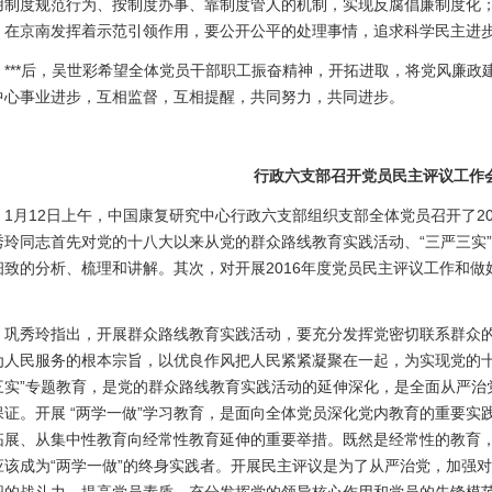
用制度规范行为、按制度办事、靠制度管人的机制，实现反腐倡廉制度化
，在京南发挥着示范引领作用，要公开公平的处理事情，追求科学民主进
**后，吴世彩希望全体党员干部职工振奋精神，开拓进取，将党风廉政
中心事业进步，互相监督，互相提醒，共同努力，共同进步。
行政六支部召开党员民主评议工作
月12日上午，中国康复研究中心行政六支部组织支部全体党员召开了20
秀玲同志首先对党的十八大以来从党的群众路线教育实践活动、“三严三实”
细致的分析、梳理和讲解。其次，对开展2016年度党员民主评议工作和做好
。
秀玲指出，开展群众路线教育实践活动，要充分发挥党密切联系群众的
为人民服务的根本宗旨，以优良作风把人民紧紧凝聚在一起，为实现党的十
三实”专题教育，是党的群众路线教育实践活动的延伸深化，是全面从严治党
保证。开展 “两学一做”学习教育，是面向全体党员深化党内教育的重要实
拓展、从集中性教育向经常性教育延伸的重要举措。既然是经常性的教育
应该成为“两学一做”的终身实践者。开展民主评议是为了从严治党，加强