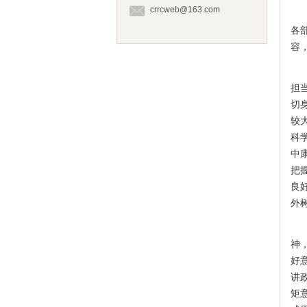
crrcweb@163.com
中
各
容
吴
担
切
较
科
中
把
良
外
为
神
好
讲
矩