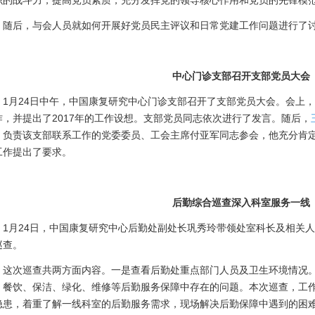
织的战斗力，提高党员素质，充分发挥党的领导核心作用和党员的先锋模
后，与会人员就如何开展好党员民主评议和日常党建工作问题进行了讨
中心门诊支部召开支部党员大会
月24日中午，中国康复研究中心门诊支部召开了支部党员大会。会上，
作，并提出了2017年的工作设想。支部党员同志依次进行了发言。随后，
。负责该支部联系工作的党委委员、工会主席付亚军同志参会，他充分肯定
工作提出了要求。
后勤综合巡查深入科室服务一线
月24日，中国康复研究中心后勤处副处长巩秀玲带领处室科长及相关人
巡查。
次巡查共两方面内容。一是查看后勤处重点部门人员及卫生环境情况。
、餐饮、保洁、绿化、维修等后勤服务保障中存在的问题。本次巡查，工
隐患，着重了解一线科室的后勤服务需求，现场解决后勤保障中遇到的困