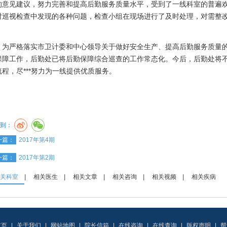
的意见建议，努力完善和提高后勤服务质量水平，受到了一线科室的普遍
对巡视检查中发现的各种问题，检查小组在现场进行了及时处理，对需整
。
严格落实市卫计委和中心领导关于做好安全生产、提高后勤服务质量的
保障工作，后勤处已将后勤保障综合巡查的工作常态化。今后，后勤处将
流程，尽***努力为一线提供优质服务。
到：
一篇：
2017年第4期
一篇：
2017年第2期
关科室
|
相关医生
|
相关文章
|
相关咨询
|
相关视频
|
相关疾病
首页
|
关于我们
|
网站地图
|
院长信箱
|
在线咨询
|
在线查询
|
版权声明
|
帮