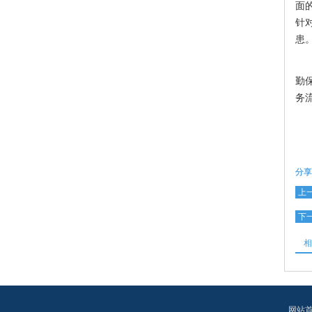
面
针
患
为
勤
务
分享
上
下
相
网站