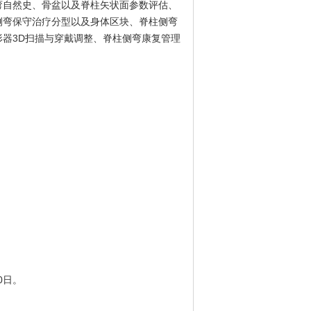
弯自然史、骨盆以及脊柱矢状面参数评估、
侧弯保守治疗分型以及身体区块、脊柱侧弯
器3D扫描与穿戴调整、脊柱侧弯康复管理
0日。