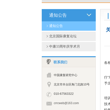
通知公告
通知公告
北京国际康复论坛
中康33周年庆学术月
联系我们
各
中国康复研究中心
疗
予
北京市丰台区角门北路10号
010-67563322
培
crrcweb@163.com
技
柱