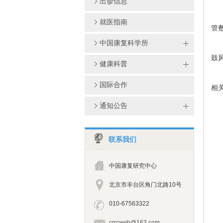
出诊信息
就医指南
管
中国康复科学所
鼓
健康科普
国际合作
相
通知公告
联系我们
中国康复研究中心
北京市丰台区角门北路10号
010-67563322
crrcweb@163.com