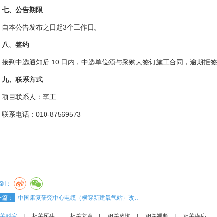
七、公告期限
自本公告发布之日起3个工作日。
八、签约
接到中选通知后 10 日内，中选单位须与采购人签订施工合同，逾期拒
九、联系方式
项目联系人：李工
联系电话：010-87569573
到：
一篇：
中国康复研究中心电缆（横穿新建氧气站）改…
关科室
|
相关医生
|
相关文章
|
相关咨询
|
相关视频
|
相关疾病