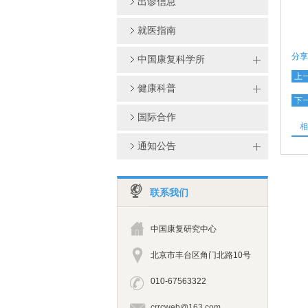
出诊信息
就医指南
分享
中国康复科学所
上
健康科普
下
国际合作
相
通知公告
联系我们
中国康复研究中心
北京市丰台区角门北路10号
010-67563322
crrcweb@163.com