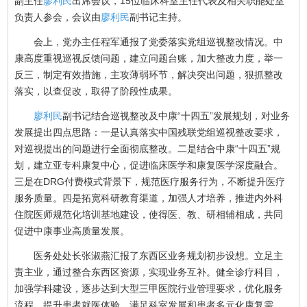
副主任
廖利民
出席会议，15位临床科室主任代表及相关职能处室
负责人参会，会议由
廖利民
副书记主持。
会上，党办主任程军通报了党委落实党组巡视整改情况。中
康高度重视巡视反馈问题，建立问题台账，加大整改力度，举一
反三，制定有效措施，主攻薄弱环节，解决突出问题，狠抓整改
落实，以查促改，取得了阶段性成果。
廖利民
副书记结合巡视整改及中康“十四五”发展规划，对业务
发展提出四点思路：一是认真落实中国残联党组巡视整改要求，
对巡视提出的问题进行全面彻底整改。二是结合中康“十四五”规
划，建立亚专科康复中心，促进临床医学和康复医学深度融合。
三是在DRG付费模式背景下，规范医疗服务行为，不断提升医疗
服务质量。四是拓宽科研教育渠道，加强人才培养，推进内外科
住院医师规范化培训基地建设，使得医、教、研相辅相成，共同
促进中康事业高质量发展。
医务处处长张淑燕汇报了东西区业务规划初步设想。立足主
责主业，通过整合东西区资源，实现业务互补。健全诊疗科目，
加强学科建设，逐步达到大型三甲医院行业管理要求，优化服务
流程，提升患者就医体验，满足科室发展和患者多元化康复需