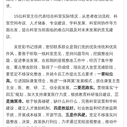
求。
15位科室主任代表结合科室实际情况，从患者收治流程、科
室空间布设、人才储备、专业建设、学科发展、科室间协作等方
面出发，提出科室当前面临的难点问题及对未来发展的意见建
议。
吴世彩书记强调，密切联系群众是我们党的优良传统和优良
作风，要善于听取一线科室意见，坚持问题导向，挖掘整改问
题，促进事业发展。在前期的巡视整改工作中，经历了集中整
改、重点整改阶段，取得了一些成绩，现在进入攻坚克难阶段，
要坚定不移深化整改，并就今后工作提出五点要求：
一要站位
高。
引进国际康复理念，推进“一体两翼”发展模式，抓住康复主责
主业，医、教、研、工、信全面发展。
二要思路实。
贯彻落实“十
四五”规划，加大支持康复医疗力度，狠抓教育科研项目建设。
三
是施策准。
敢于较真碰硬，缺什么补什么，完善科室设置和学科
建设，建立人才激励机制。
四是效益好。
社会效益和经济效益两
手抓，开展成本核算，开源节流。
五是作风硬。
坚定不移落实问
题整改，决策、政策执行到位，力求通过党组巡视整改，推动中