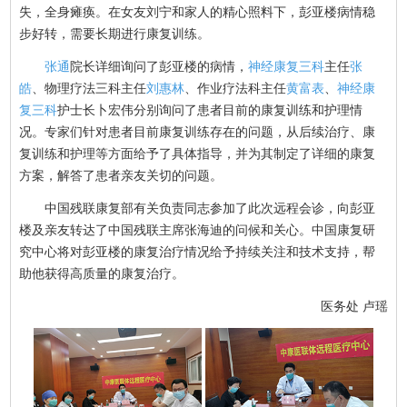
失，全身瘫痪。在女友刘宁和家人的精心照料下，彭亚楼病情稳
步好转，需要长期进行康复训练。
张通
院长详细询问了彭亚楼的病情，
神经康复三科
主任
张
皓
、物理疗法三科主任
刘惠林
、作业疗法科主任
黄富表
、
神经康
复三科
护士长卜宏伟分别询问了患者目前的康复训练和护理情
况。专家们针对患者目前康复训练存在的问题，从后续治疗、康
复训练和护理等方面给予了具体指导，并为其制定了详细的康复
方案，解答了患者亲友关切的问题。
中国残联康复部有关负责同志参加了此次远程会诊，向彭亚
楼及亲友转达了中国残联主席张海迪的问候和关心。中国康复研
究中心将对彭亚楼的康复治疗情况给予持续关注和技术支持，帮
助他获得高质量的康复治疗。
医务处 卢瑶