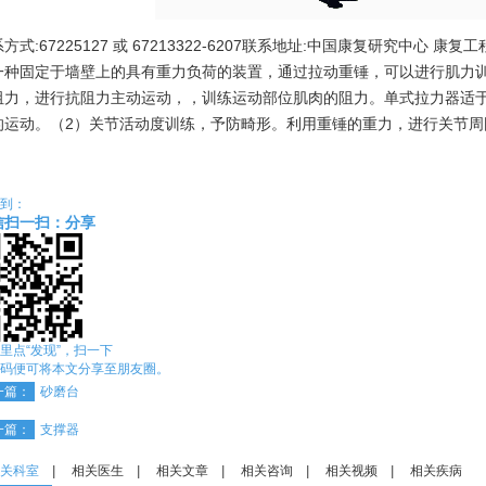
方式:67225127 或 67213322-6207联系地址:中国康复研究中心 康
一种固定于墙壁上的具有重力负荷的装置，通过拉动重锤，可以进行肌力训
阻力，进行抗阻力主动运动，，训练运动部位肌肉的阻力。单式拉力器适
的运动。（2）关节活动度训练，予防畸形。利用重锤的重力，进行关节周
。
到：
信扫一扫：分享
里点“发现”，扫一下
码便可将本文分享至朋友圈。
一篇：
砂磨台
一篇：
支撑器
关科室
|
相关医生
|
相关文章
|
相关咨询
|
相关视频
|
相关疾病