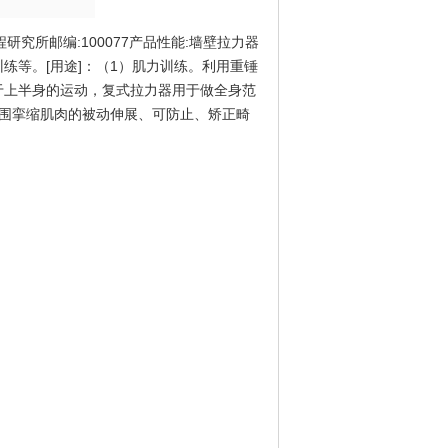
复工程研究所邮编:100077产品性能:墙壁拉力器
练等。[用途]：（1）肌力训练。利用重锤
于上半身的运动，复式拉力器用于做全身范
围挛缩肌肉的被动伸展、可防止、矫正畸