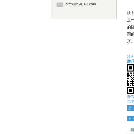
crrcweb@163.com
联系
是
的
围
形
分享
微
微信
二维
上
下
相